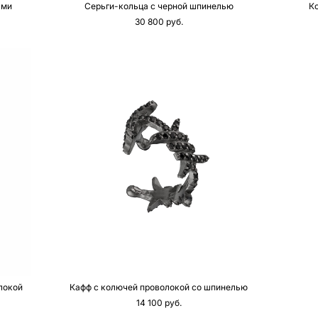
ами
Серьги-кольца с черной шпинелью
К
30 800 pуб.
локой
Кафф с колючей проволокой со шпинелью
14 100 pуб.