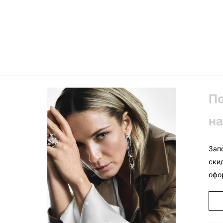
П
на
Зап
ски
офо