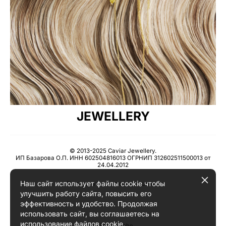
JEWELLERY
© 2013-2025 Caviar Jewellery.
ИП Базарова О.П. ИНН 602504816013 ОГРНИП 312602511500013 от
24.04.2012
Наш сайт использует файлы cookie чтобы
Пользовательское соглашение
улучшить работу сайта, повысить его
эффективность и удобство. Продолжая
использовать сайт, вы соглашаетесь на
использование файлов cookie.
сайт от vigbo