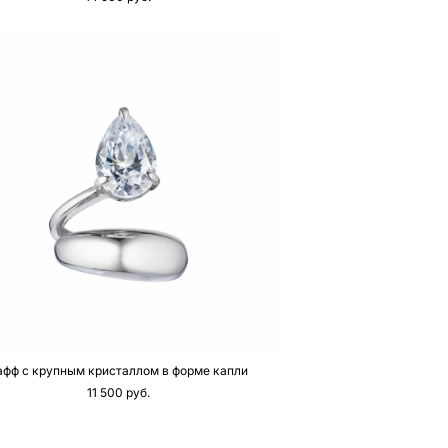
афф с крупным кристаллом в форме капли
11 500 pуб.