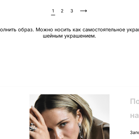
1
2
3
олнить образ. Можно носить как самостоятельное украш
шейным украшением.
П
на
Зап