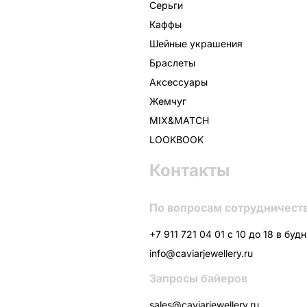
Серьги
Каффы
Шейные украшения
Браслеты
Аксессуары
Жемчуг
MIX&MATCH
LOOKBOOK
Контакты
По вопросам сотрудничест
+7 911 721 04 01 с 10 до 18 в буд
info@caviarjewellery.ru
Запросы байеров
sales@caviarjewellery.ru