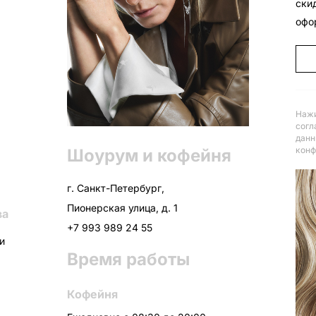
ски
офо
Нажи
согл
данн
конф
Шоурум и кофейня
г. Санкт-Петербург,
Пионерская улица, д. 1
ва
+7 993 989 24 55
ни
Время работы
Кофейня