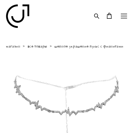
магазин
>
все товары
>
шейное украшение пульс с фианитами