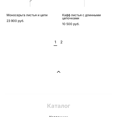
Моносерьга листья и цепи
Кафф листья с длинными
цепочками
23 900 pуб.
10 500 pуб.
1
2
Каталог