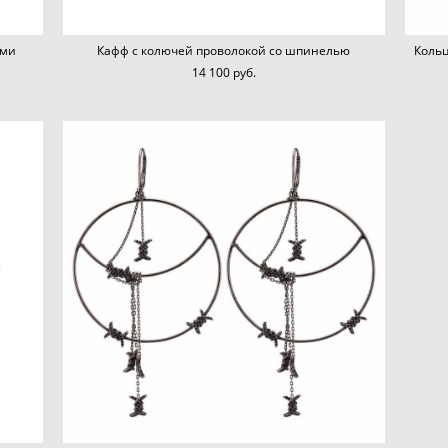
ами
Кафф с колючей проволокой со шпинелью
Кольц
14 100 pуб.