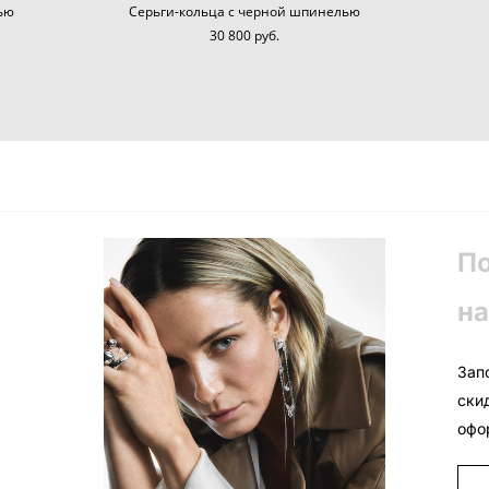
ью
Серьги-кольца с черной шпинелью
30 800 pуб.
П
на
Зап
ски
офо