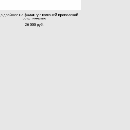
о двойное на фалангу с колючей проволокой
со шпинелью
26 000 pуб.