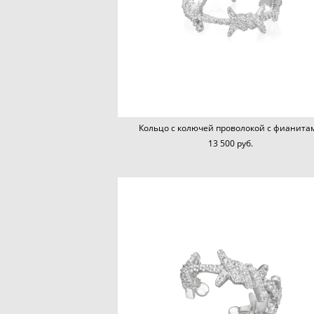
Кольцо с колючей проволокой с фианита
13 500 pуб.