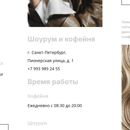
Нажи
согл
данн
конф
Шоурум и кофейня
г. Санкт-Петербург,
Пионерская улица, д. 1
ва
+7 993 989 24 55
ни
Время работы
Кофейня
Ежедневно с 08:30 до 20:00
Шоурум