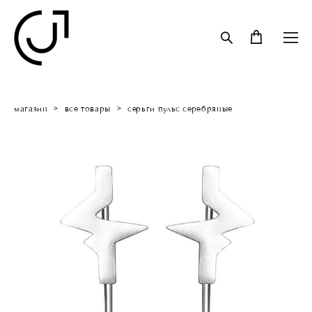
магазин
>
все товары
>
серьги пульс серебряные