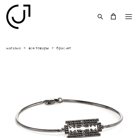
магазин
>
все товары
>
браслет