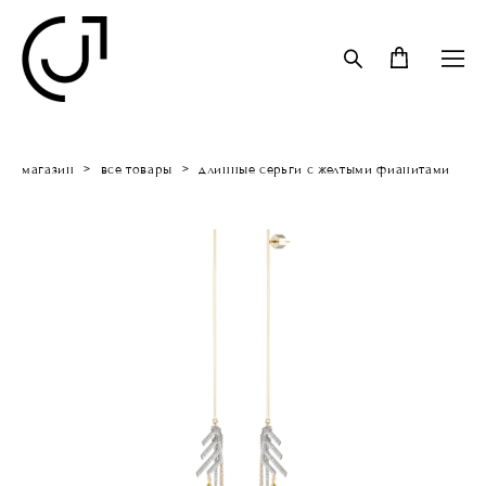
магазин
>
все товары
>
длинные серьги с желтыми фианитами