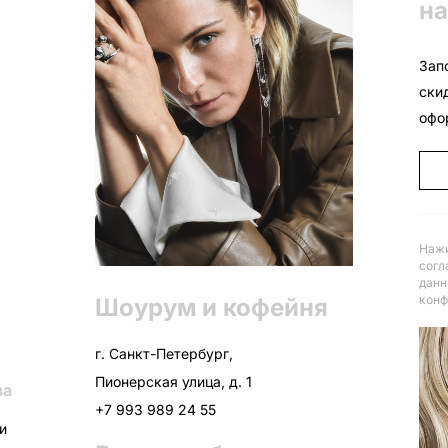
на
Зап
ски
офо
Нажи
согл
данн
конф
Шоурум и кофейня
г. Санкт-Петербург,
Пионерская улица, д. 1
ва
+7 993 989 24 55
ни