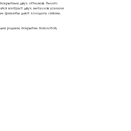
покрытием двух оттенков: белого
йся контраст двух металлов усилили
ые фианиты дают холодное сияние,
елым родием, покрытие позолотой,