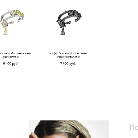
большой с желтыми
Кафф большой с серыми
фианитами
нанокристалами
6 400 pуб.
7 600 pуб.
П