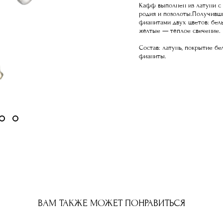
Кафф выполнен из латуни с 
родия и позолоты.Получивши
фианитами двух цветов: бел
жёлтые — тёплое свечение.
Состав: латунь, покрытие б
фианиты.
ВАМ ТАКЖЕ МОЖЕТ ПОНРАВИТЬСЯ