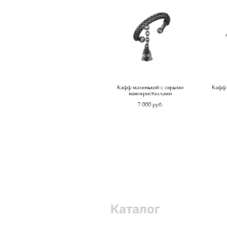
Кафф маленький с серыми
Кафф 
нанокристаллами
7 000 pуб.
Каталог