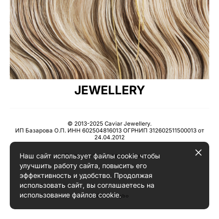
JEWELLERY
© 2013-2025 Caviar Jewellery.
ИП Базарова О.П. ИНН 602504816013 ОГРНИП 312602511500013 от
24.04.2012
Наш сайт использует файлы cookie чтобы
Пользовательское соглашение
улучшить работу сайта, повысить его
эффективность и удобство. Продолжая
использовать сайт, вы соглашаетесь на
использование файлов cookie.
сайт от vigbo