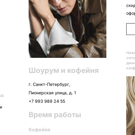
ски
офо
Нажи
согл
данн
конф
Шоурум и кофейня
г. Санкт-Петербург,
Пионерская улица, д. 1
ва
+7 993 989 24 55
ни
Время работы
Кофейня