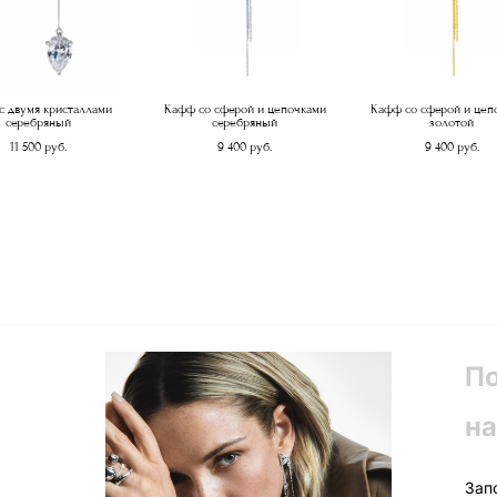
с двумя кристаллами
Кафф со сферой и цепочками
Кафф со сферой и цеп
серебряный
серебряный
золотой
11 500 pуб.
9 400 pуб.
9 400 pуб.
П
на
Зап