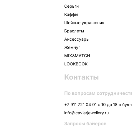
Серьги
Каффы
Шейные украшения
Браслеты
Аксессуары
Жемчуг
MIX&MATCH
LOOKBOOK
Контакты
По вопросам сотрудничест
+7 911 721 04 01 с 10 до 18 в буд
info@caviarjewellery.ru
Запросы байеров