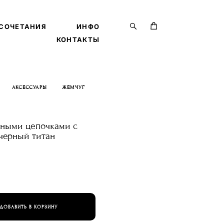
СОЧЕТАНИЯ
СОЧЕТАНИЯ
ИНФО
ИНФО
КОНТАКТЫ
КОНТАКТЫ
АКСЕССУАРЫ
ЖЕМЧУГ
нными цепочками с
черный титан
ДОБАВИТЬ В КОРЗИНУ