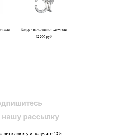
очками
Кафф с пламенными листьями
12 900 pуб.
одпишитесь
 нашу рассылку
олните анкету и получите 10%