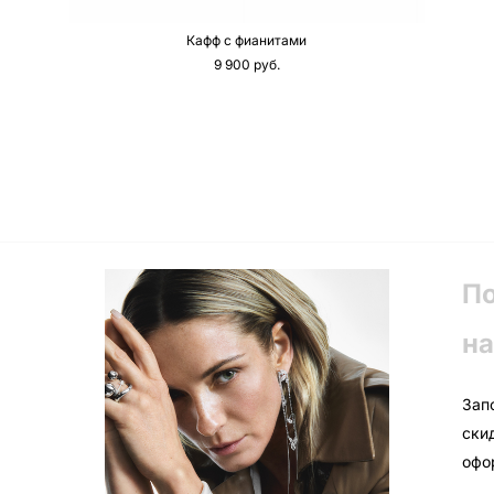
Кафф с фианитами
9 900 pуб.
П
на
Зап
ски
офо