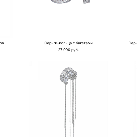
ов
Серьги-кольца с багетами
Серь
27 900 pуб.