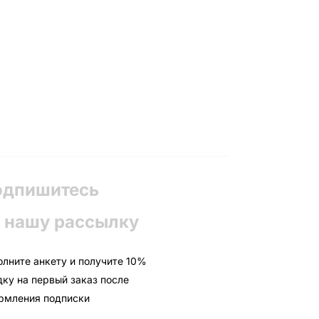
одпишитесь
 нашу рассылку
олните анкету и получите 10%
дку на первый заказ после
рмления подписки