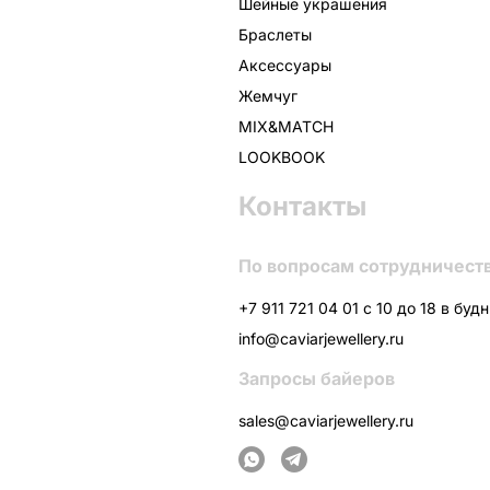
Шейные украшения
Браслеты
Аксессуары
Жемчуг
MIX&MATCH
LOOKBOOK
Контакты
По вопросам сотрудничест
+7 911 721 04 01 с 10 до 18 в буд
info@caviarjewellery.ru
Запросы байеров
sales@caviarjewellery.ru