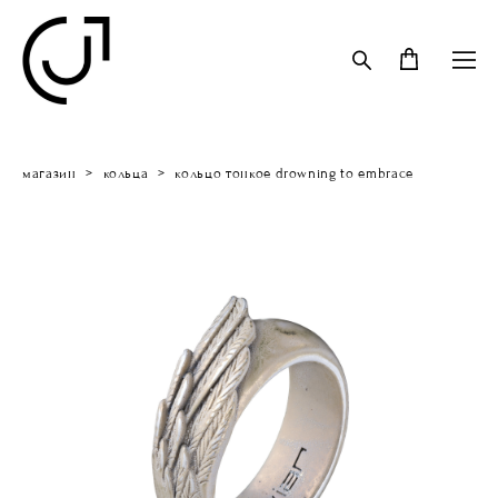
магазин
>
кольца
>
кольцо тонкое drowning to embrace