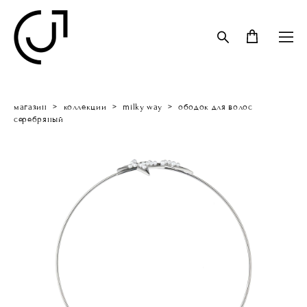
магазин
>
коллекции
>
milky way
>
ободок для волос
серебряный