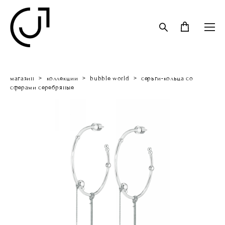
магазин
>
коллекции
>
bubble world
>
серьги-кольца со
сферами серебряные