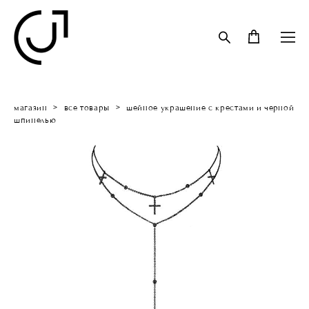
магазин
>
все товары
>
шейное украшение с крестами и черной
шпинелью