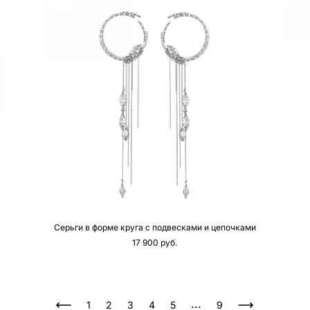
Серьги в форме круга с подвесками и цепочками
17 900 pуб.
...
1
2
3
4
5
9