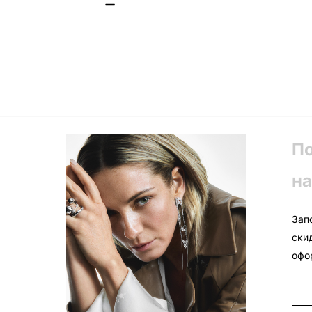
П
на
Зап
ски
офо