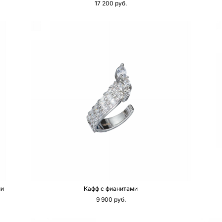
17 200 pуб.
ми
Кафф с фианитами
9 900 pуб.