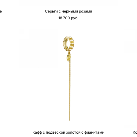
е
Серьги с черными розами
18 700 pуб.
Кафф с подвеской золотой с фианитами
Ко