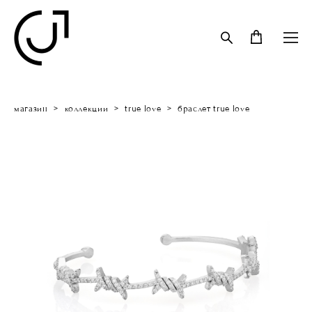
магазин
>
коллекции
>
true love
>
браслет true love