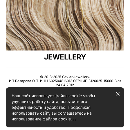
JEWELLERY
© 2013-2025 Caviar Jewellery.
ИП Базарова О.П. ИНН 602504816013 ОГРНИП 312602511500013 от
24.04.2012
Наш сайт использует файлы cookie чтобы
Пользовательское соглашение
улучшить работу сайта, повысить его
эффективность и удобство. Продолжая
использовать сайт, вы соглашаетесь на
использование файлов cookie.
сайт от vigbo