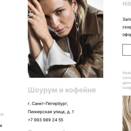
на
Зап
ски
офо
Нажи
согл
данн
конф
Шоурум и кофейня
г. Санкт-Петербург,
Пионерская улица, д. 1
ва
+7 993 989 24 55
ни