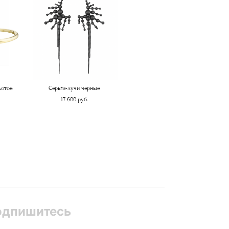
лотое
Серьги-лучи черные
17 600 pуб.
одпишитесь