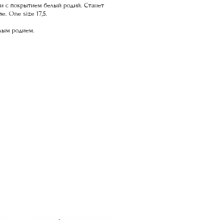
ни с покрытием белый родий. Станет
. One size 17,5.
елым родием.