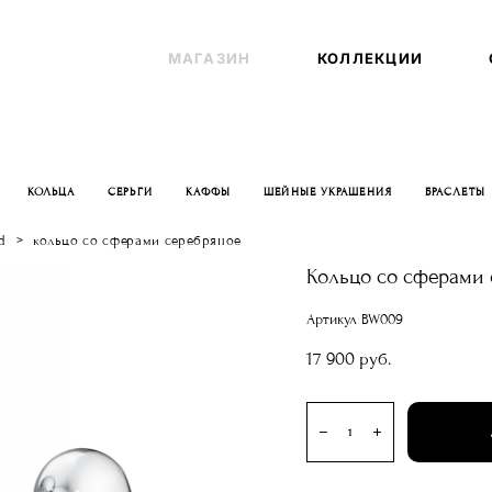
МАГАЗИН
МАГАЗИН
КОЛЛЕКЦИИ
КОЛЛЕКЦИИ
КОЛЬЦА
СЕРЬГИ
КАФФЫ
ШЕЙНЫЕ УКРАШЕНИЯ
БРАСЛЕТЫ
d
>
кольцо со сферами серебряное
Кольцо со сферами
Артикул BW009
17 900 pуб.