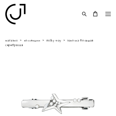
магазин
>
коллекции
>
milky way
>
заколка большая
серебряная