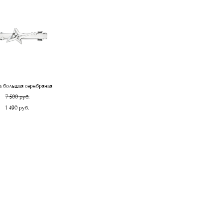
а большая серебряная
7 500 pуб.
1 490 pуб.