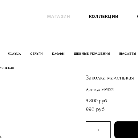
МАГАЗИН
МАГАЗИН
КОЛЛЕКЦИИ
КОЛЛЕКЦИИ
КОЛЬЦА
СЕРЬГИ
КАФФЫ
ШЕЙНЫЕ УКРАШЕНИЯ
БРАСЛЕТЫ
ленькая
Заколка маленькая
Артикул MW001
5 800 pуб.
990 pуб.