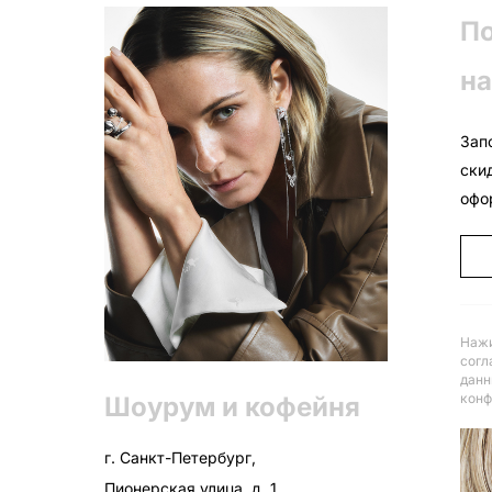
П
на
Зап
ски
офо
Нажи
согл
данн
конф
Шоурум и кофейня
г. Санкт-Петербург,
Пионерская улица, д. 1