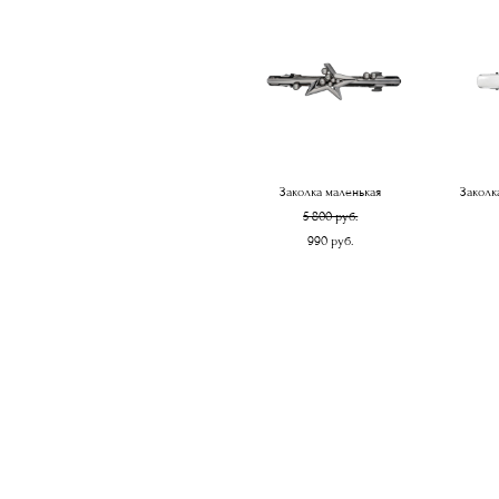
Заколка маленькая
Заколк
5 800 pуб.
990 pуб.