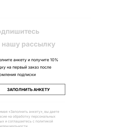
одпишитесь
 нашу рассылку
олните анкету и получите 10%
дку на первый заказ после
рмления подписки
ЗАПОЛНИТЬ АНКЕТУ
мая «Заполнить анкету», вы даете
асие на обработку персональных
ых и соглашаетесь с политикой
иденциальности
.