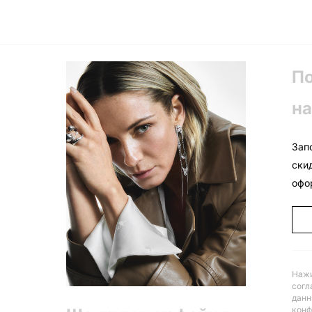
П
на
Зап
ски
офо
Нажи
согл
данн
конф