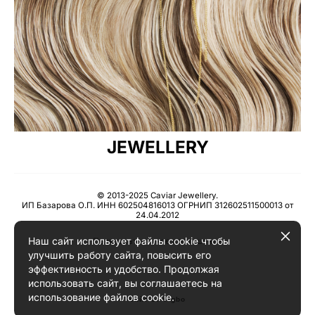
JEWELLERY
© 2013-2025 Caviar Jewellery.
ИП Базарова О.П. ИНН 602504816013 ОГРНИП 312602511500013 от
24.04.2012
Наш сайт использует файлы cookie чтобы
Пользовательское соглашение
улучшить работу сайта, повысить его
эффективность и удобство. Продолжая
использовать сайт, вы соглашаетесь на
использование файлов cookie.
сайт от vigbo