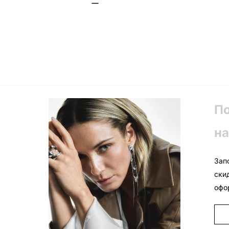
П
на
Зап
ски
офо