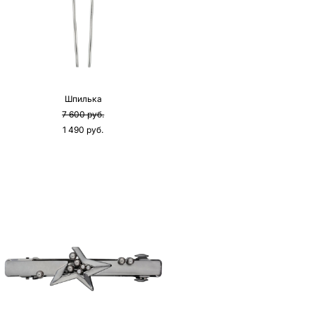
Шпилька
7 600 pуб.
1 490 pуб.