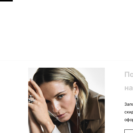
П
на
Зап
ски
офо