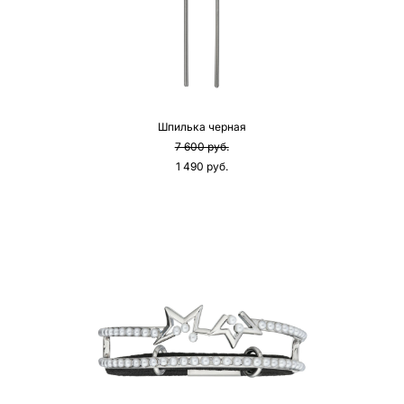
Шпилька черная
7 600 pуб.
1 490 pуб.