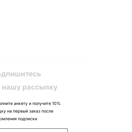
одпишитесь
 нашу рассылку
олните анкету и получите 10%
дку на первый заказ после
рмления подписки