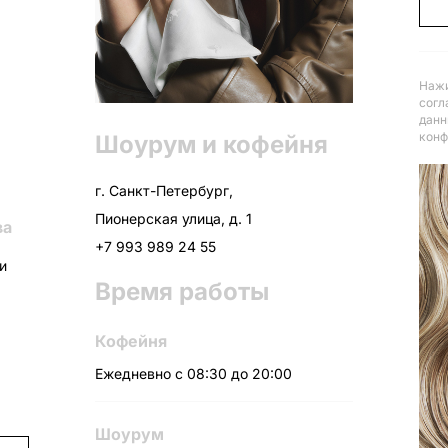
Нажи
согл
данн
конф
Шоурум и кофейня
г. Санкт-Петербург,
Пионерская улица, д. 1
ва
+7 993 989 24 55
ни
Время работы
Кофейня
Ежедневно с 08:30 до 20:00
Шоурум