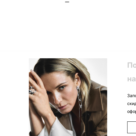
П
на
Зап
ски
офо