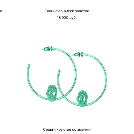
ю
Кольцо со змеей золотое
18 900 pуб.
Серьги круглые со змеями