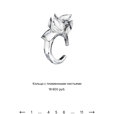
Кольцо с пламенными листьями
18 600 pуб.
...
...
1
4
5
6
11