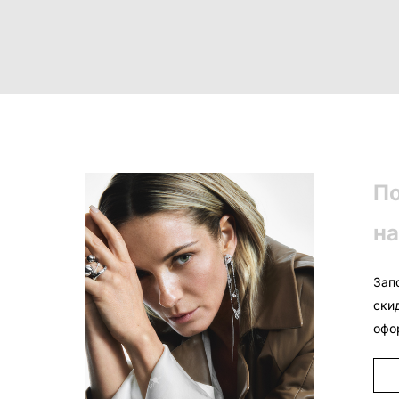
П
на
Зап
ски
офо